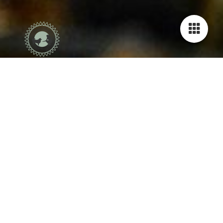
Contact
Voor vragen of inschrijving voor een cursus of training,
g
raag uw gegevens invullen op het contactformulier dan
neem ik zo spoedig mogelijk contact met u op.
Nog geen reactie van Dogs2Walk ontvangen? Check uw
spam!
Via Whatsapp en e-mail ben ik altijd bereikbaar.
Tel.nr: 06-12171268
E-mail: info@dogs2walk.nl
KVK: 76769801
BTW ID NL003114422B74
Algemene